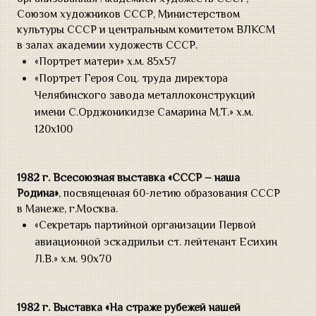
Союзом художников СССР, Министерством
культуры СССР и центральным комитетом ВЛКСМ
в залах академии художеств СССР.
«Портрет матери» х.м. 85х57
«Портрет Героя Соц. труда директора
Челябинского завода металлоконструкций
имени С.Орджоникидзе Самарина М.Т.» х.м.
120х100
1982 г.
Всесоюзная выставка «СССР – наша
Родина»
, посвященная 60-летию образования СССР
в Манеже, г.Москва.
«Секретарь партийной организации Первой
авиационной эскадрильи ст. лейтенант Есихин
Л.В.» х.м. 90х70
1982 г.
Выставка «На страже рубежей нашей