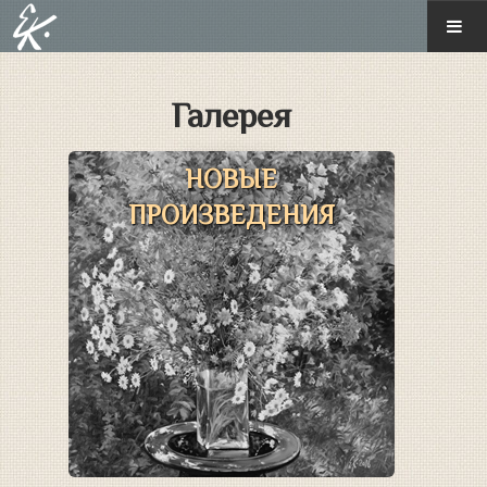
ГЛАВНАЯ
Галерея
О ХУДОЖНИКЕ
НОВЫЕ
ГАЛЕРЕЯ
ПРОИЗВЕДЕНИЯ
Новые произведения
Монументальная живопись
Диорамная живопись
Иконопись
Историческая картина
Пейзаж