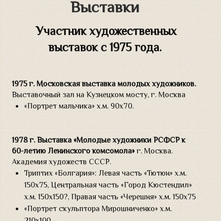
Выставки
Участник художественных
выставок с 1975 года.
1975 г. Московская выставка молодых художников.
Выставочный зал на Кузнецком мосту, г. Москва
«Портрет мальчика» х.м. 90х70.
1978 г. Выставка «Молодые художники РСФСР к
60-летию Ленинского комсомола»
г. Москва.
Академия художеств СССР.
Триптих «Болгария»: Левая часть «Тютюн» х.м.
150х75, Центральная часть «Город Кюстендил»
х.м. 150х150?, Правая часть «Черешня» х.м. 150х75
«Портрет скульптора Мирошниченко» х.м.