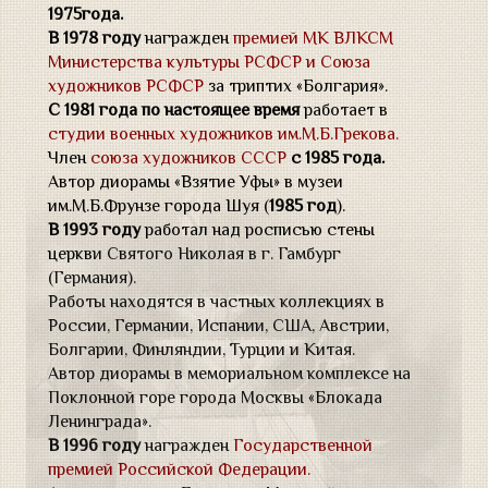
1975года.
В 1978 году
награжден
премией МК ВЛКСМ
Министерства культуры РСФСР и Союза
художников РСФСР
за триптих «Болгария».
С 1981 года по настоящее время
работает в
студии военных художников им.М.Б.Грекова.
Член
союза художников СССР
с 1985 года.
Автор диорамы «Взятие Уфы» в музеи
им.М.Б.Фрунзе города Шуя (
1985 год
).
В 1993 году
работал над росписью стены
церкв
и Святого Николая в г. Гамбург
(Германия).
Работы находятся в частных коллекциях в
России, Германии, Испании, США, Австрии,
Болгарии, Финляндии, Турции и Китая.
Автор диорамы в мемориальном комплексе на
Поклонной горе города Москвы «Блокада
Ленинграда».
В 1996 году
награжден
Государственной
премией Российской Федерации.