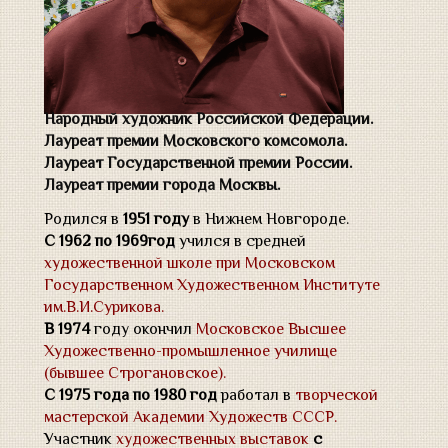
Народный художник Российской Федерации.
Лауреат премии Московского комсомола.
Лауреат Государственной премии России.
Лауреат премии города Москвы.
Родился в
1951 году
в Нижнем Новгороде.
С 1962 по 1969год
учился в средней
художественной школе при Московском
Государственном Художественном Институте
им.В.И.Сурикова.
В 1974
году окончил
Московское Высшее
Художественно-промышленное училище
(бывшее Строгановское).
С 1975 года по 1980 год
работал в
творческой
мастерской Академии Художеств СССР.
Участник
художественных выставок
с