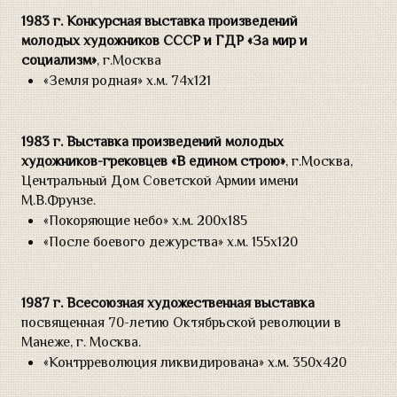
1983 г. Конкурсная выставка произведений
молодых художников СССР и ГДР «За мир и
социализм»
, г.Москва
«Земля родная» х.м. 74х121
1983 г.
Выставка произведений молодых
художников-грековцев «В едином строю»
, г.Москва,
Центральный Дом Советской Армии имени
М.В.Фрунзе.
«Покоряющие небо» х.м. 200х185
«После боевого дежурства» х.м. 155х120
1987 г.
Всесоюзная художественная выставка
посвященная 70-летию Октябрьской революции в
Манеже, г. Москва.
«Контрреволюция ликвидирована» х.м. 350х420