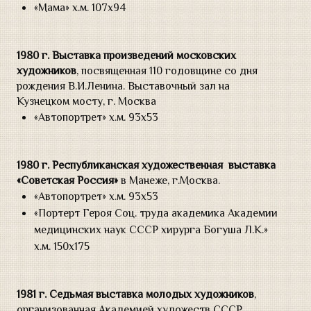
«Мама» х.м. 107х94
1980 г.
Выставка произведений московских
художников
, посвященная 110 годовщине со дня
рождения В.И.Ленина. Выставочный зал на
Кузнецком мосту, г. Москва
«Автопортрет» х.м. 93х53
1980 г.
Республиканская художественная выставка
«Советская Россия»
в Манеже, г.Москва.
«Автопортрет» х.м. 93х53
«Портерт Героя Соц. труда академика Академии
медицинских наук СССР хирурга Богуша Л.К.»
х.м. 150х175
1981 г.
Седьмая выставка молодых художников
,
организованная Академией художеств СССР,