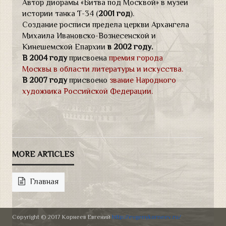
Автор диорамы «Битва под Москвой» в музеи
истории танка Т-34 (
2001 год
).
Создание росписи предела церкви Архангела
Михаила Ивановско-Вознесенской и
Кинешемской Епархии
в 2002 году.
В 2004 году
присвоена
премия города
Москвы в области литературы и искусства.
В 2007 году
присвоено
звание Народного
художника Российской Федерации.
Главная
Copyright © 2017 Корнеев Евгений
http://evgenykorneev.ru/