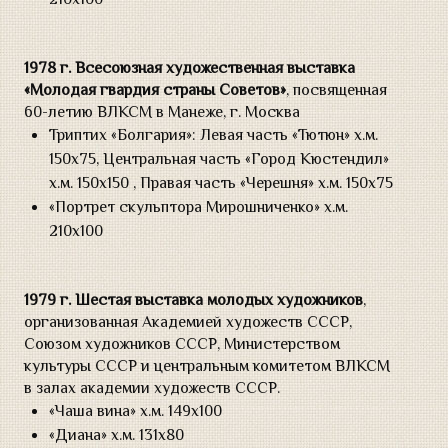
210х100
1978 г.
Всесоюзная художественная выставка
«Молодая гвардия страны Советов»
, посвященная
60-летию ВЛКСМ в Манеже, г. Москва
Триптих «Болгария»: Левая часть «Тютюн» х.м.
150х75, Центральная часть «Город Кюстендил»
х.м. 150х150 , Правая часть «Черешня» х.м. 150х75
«Портрет скульптора Мирошниченко» х.м.
210х100
1979 г.
Шестая выставка молодых художников
,
организованная Академией художеств СССР,
Союзом художников СССР, Министерством
культуры СССР и центральным комитетом ВЛКСМ
в залах академии художеств СССР.
«Чаша вина» х.м. 149х100
«Диана» х.м. 131х80