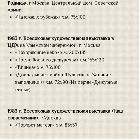
Родины»
, г.Москва, Центральный дом Советской
Армии.
«На южных рубежах» х.м. 75х100
1983 г
.
Всесоюзная художественная выставка в
ЦДХ
на Крымской набережной, г. Москва.
«Покоряющие небо» х.м. 200х185
«После боевого дежурства» х.м. 155х120
«Тишина» х.м. 75х100
«Докладывает майор Шульгин: «- Задание
выполнено!»» х.м. 72х90 (Из серии «Дежурные
силы»)
1983 г.
Всесоюзная художественная выставка «Наш
современник»
, г.Москва
«Портрет матери» х.м. 85х57