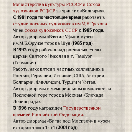
Министерства культуры РСФСР и Союза
художников РСФСР
за триптих «Болгария».
С 1981 года по настоящее время
работает в
студии военных художников им.М.Б.Грекова.
Член
союза художников СССР
с 1985 года.
Автор диорамы «Взятие Уфы» в музеи
им.М.Б.Фрунзе города Шуя (
1985 год
).
В 1993 году
работал над росписью стены
церкв
и Святого Николая в г. Гамбург
(Германия).
Работы находятся в частных коллекциях в
России, Германии, Испании, США, Австрии,
Болгарии, Финляндии, Турции и Китая.
Автор диорамы в мемориальном комплексе на
Поклонной горе города Москвы «Блокада
Ленинграда».
В 1996 году
награжден
Государственной
премией Российской Федерации.
Автор диорамы «Битва под Москвой» в музеи
истории танка Т-34 (
2001 год
).