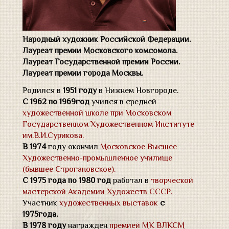
Натюрморт
Современная армия
Народный художник Российской Федерации.
Лауреат премии Московского комсомола.
Портреты
Лауреат Государственной премии России.
УСЛУГИ АВТОРА
Лауреат премии города Москвы.
Родился в
1951 году
в Нижнем Новгороде.
ВЫСТАВКИ
С 1962 по 1969год
учился в средней
художественной школе при Московском
ОБРАТНАЯ СВЯЗЬ
Государственном Художественном Институте
им.В.И.Сурикова.
В 1974
году окончил
Московское Высшее
Художественно-промышленное училище
(бывшее Строгановское).
С 1975 года по 1980 год
работал в
творческой
мастерской Академии Художеств СССР.
Участник
художественных выставок
с
1975года.
В 1978 году
награжден
премией МК ВЛКСМ