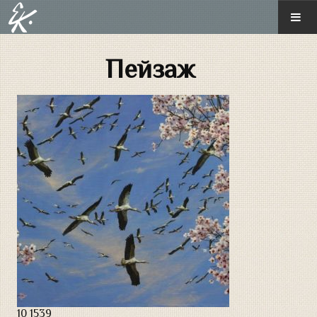
ГЛАВНАЯ
Пейзаж
О ХУДОЖНИКЕ
ГАЛЕРЕЯ
Новые произведения
Монументальная живопись
Диорамная живопись
Иконопись
Историческая картина
Пейзаж
10
1539