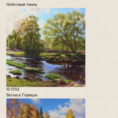
Небесный танец
Натюрморт
Современная армия
Портреты
УСЛУГИ АВТОРА
ВЫСТАВКИ
ОБРАТНАЯ СВЯЗЬ
10
1592
Весна в Горицах