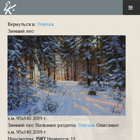
ГЛАВНАЯ
Вернуться в:
Пейзаж
Зимний лес
О ХУДОЖНИКЕ
ГАЛЕРЕЯ
Новые произведения
Монументальная живопись
Диорамная живопись
Иконопись
х.м. 95х140 2019 г.
Историческая картина
Зимний лес
Название раздела:
Пейзаж
Описание:
х.м. 95х140 2019 г.
Пейзаж
Просмотры:
1587
Нравится:
12