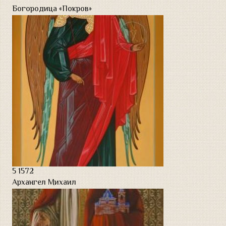
Богородица «Покров»
Натюрморт
Современная армия
Портреты
УСЛУГИ АВТОРА
ВЫСТАВКИ
ОБРАТНАЯ СВЯЗЬ
5
1572
Архангел Михаил