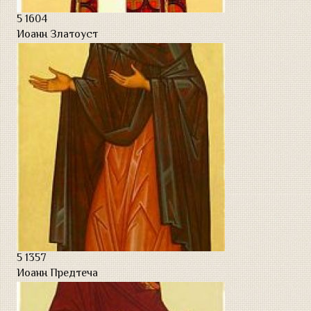
5
1604
Иоанн Златоуст
5
1357
Иоанн Предтеча