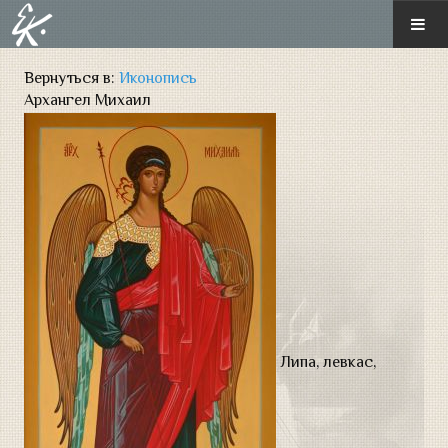
ГЛАВНАЯ
Вернуться в:
Иконопись
Архангел Михаил
О ХУДОЖНИКЕ
ГАЛЕРЕЯ
Новые произведения
Монументальная живопись
Диорамная живопись
Иконопись
Липа, левкас,
Историческая картина
Пейзаж