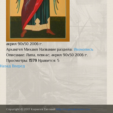
Натюрморт
Современная армия
Портреты
УСЛУГИ АВТОРА
акрил 90х50 2006 г.
ВЫСТАВКИ
Архангел Михаил
Название раздела:
Иконопись
Описание:
Липа, левкас, акрил 90х50 2006 г.
Просмотры:
1579
Нравится:
5
ОБРАТНАЯ СВЯЗЬ
Назад
Вперед
Copyright © 2017 Корнеев Евгений
http://evgenykorneev.ru/