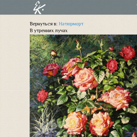
Вернуться в:
Натюрморт
В утренних лучах