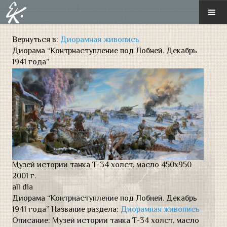
ГЛАВНАЯ
Вернуться в:
Диорамная живопись
Диорама “Контрнаступление под Лобней. Декабрь
О ХУДОЖНИКЕ
1941 года”
ГАЛЕРЕЯ
Новые произведения
Монументальная живопись
Диорамная живопись
Музей истории танка Т-34 холст, масло 450х950
Иконопись
2001 г.
all
dia
Историческая картина
Диорама “Контрнаступление под Лобней. Декабрь
1941 года”
Название раздела:
Диорамная живопись
Пейзаж
Описание:
Музей истории танка Т-34 холст, масло