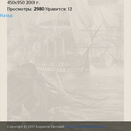
450х950 2001 г.
Натюрморт
Просмотры:
2980
Нравится:
12
Назад
Современная армия
Портреты
УСЛУГИ АВТОРА
ВЫСТАВКИ
ОБРАТНАЯ СВЯЗЬ
Copyright © 2017 Корнеев Евгений
http://evgenykorneev.ru/